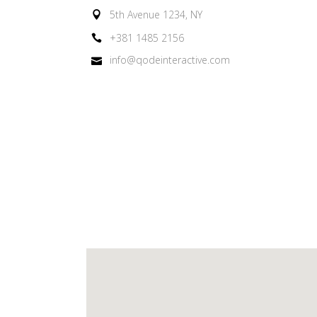
5th Avenue 1234, NY
+381 1485 2156
info@qodeinteractive.com