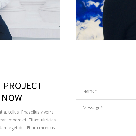
H PROJECT
S NOW
 a, tellus. Phasellus viverra
an imperdiet. Etiam ultricies
. Nam eget dui. Etiam rhoncus.