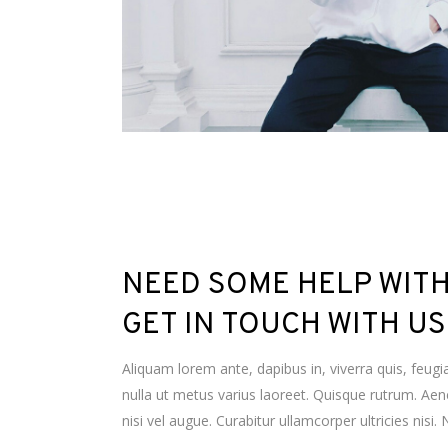
NEED SOME HELP WIT
GET IN TOUCH WITH U
Aliquam lorem ante, dapibus in, viverra quis, feugiat
nulla ut metus varius laoreet. Quisque rutrum. Aene
nisi vel augue. Curabitur ullamcorper ultricies nisi